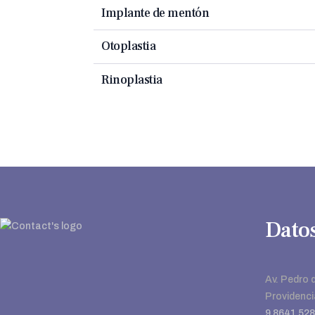
Implante de mentón
Otoplastia
Rinoplastia
Datos
Av. Pedro d
Providenci
9 8641 52