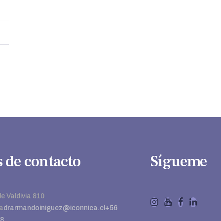
 de contacto
Sígueme
e Valdivia 810
a
drarmandoiniguez@iconnica.cl
+56
88